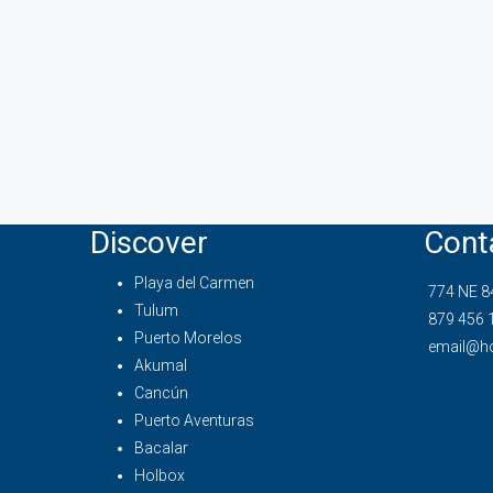
Discover
Cont
Playa del Carmen
774 NE 84
Tulum
879 456 
Puerto Morelos
email@h
Akumal
Cancún
Puerto Aventuras
Bacalar
Holbox