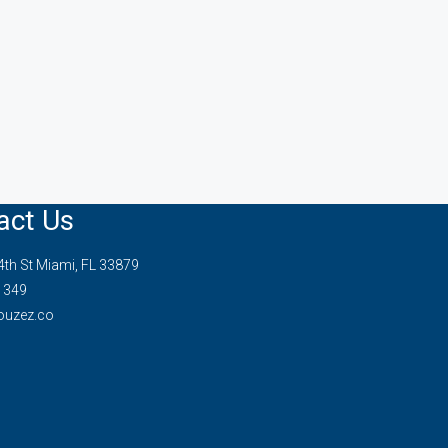
act Us
th St Miami, FL 33879
1349
ouzez.co