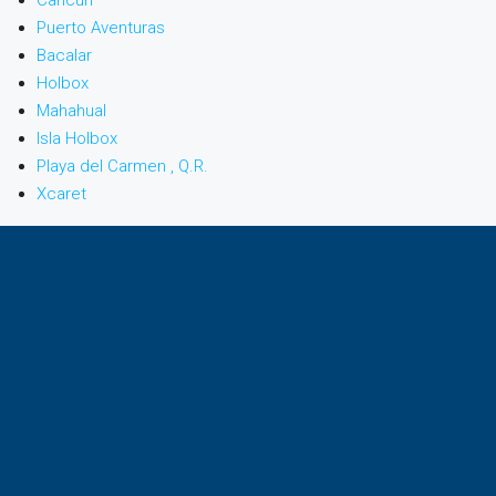
Cancún
Puerto Aventuras
Bacalar
Holbox
Mahahual
Isla Holbox
Playa del Carmen , Q.R.
Xcaret