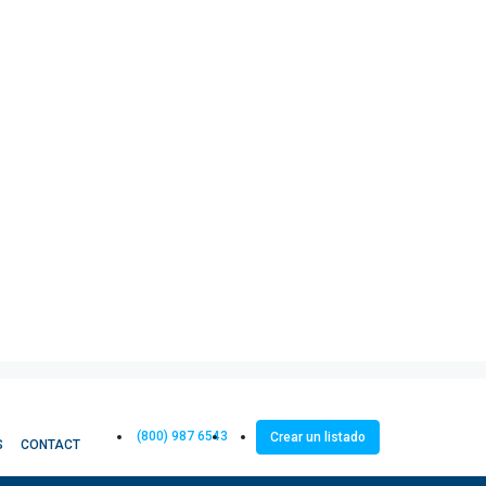
(800) 987 6543
Crear un listado
S
CONTACT