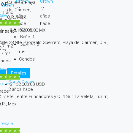
Crown
Crown
Calle 48, Playa
Q.R.,
Crown
2
2
del Carmen,
1 año
Sale
años
años
Q.R., Mex.
e
hace
Destacado
hace
hace
ama:
1
Cama:
1
$ 3,100,000.00 MX
alneario:
Baño:
1
alle 38 Nte., Gonzalo Guerrero, Playa del Carmen, Q.R.,
36.4,
47.6
4.7, m2
Mex.
m²
.7 m²
Condos
ondos
Sale
Detalles
es
Destacado
South Crown
Crown
$ 132,000.00 USD
2 años hace
 hace
. 7 Pte., entre Fundadores y C. 4 Sur, La Veleta, Tulum,
.R., Mex..
resale
Destacado