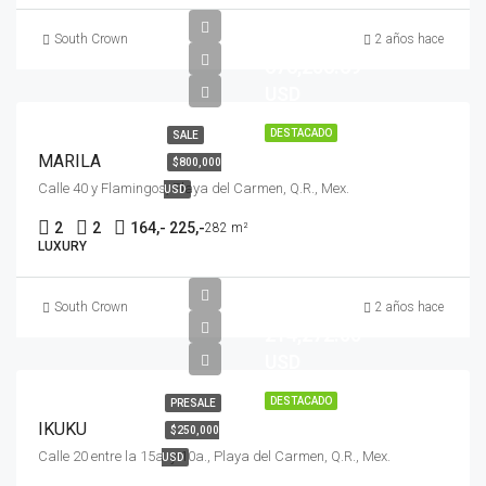
$
South Crown
2 años hace
676,256.69
USD
DESTACADO
SALE
MARILA
$800,000
Calle 40 y Flamingos, Playa del Carmen, Q.R., Mex.
USD
2
2
164,- 225,-
282 m²
LUXURY
$
South Crown
2 años hace
214,272.00
USD
DESTACADO
PRESALE
IKUKU
$250,000
Calle 20 entre la 15a. y 10a., Playa del Carmen, Q.R., Mex.
USD