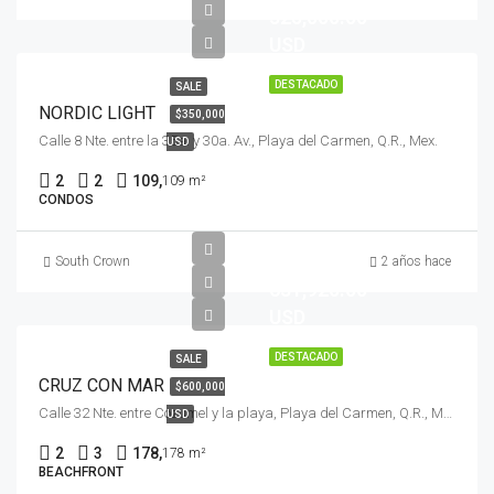
325,000.00
USD
DESTACADO
SALE
NORDIC LIGHT
$350,000
Calle 8 Nte. entre la 35a. y 30a. Av., Playa del Carmen, Q.R., Mex.
USD
2
2
109,
109 m²
CONDOS
$
South Crown
2 años hace
631,920.00
USD
DESTACADO
SALE
CRUZ CON MAR
$600,000
Calle 32 Nte. entre Cozumel y la playa, Playa del Carmen, Q.R., Mex.
USD
2
3
178,
178 m²
BEACHFRONT