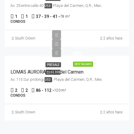
Av. 25 entre calle 40 y 42, Playa del Carmen, Q.R., Mex..
USD
1
1
37 - 39 - 41 -
78 m²
CONDOS
$
South Crown
2 años hace
3,040,725.00
MX
DESTACADO
PRESALE
LOMAS AURORA Playa del Carmen
$150,000
Av. 115 Sur prolongacion, Playa del Carmen, Q.R., Mex.
USD
2
2
86 - 112 -
120 m²
CONDOS
South Crown
2 años hace