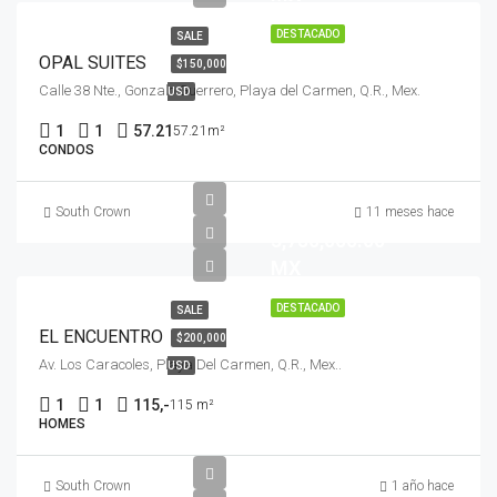
DESTACADO
SALE
OPAL SUITES
$150,000
Calle 38 Nte., Gonzalo Guerrero, Playa del Carmen, Q.R., Mex.
USD
1
1
57.21
57.21m²
CONDOS
$
South Crown
11 meses hace
3,750,000.00
MX
DESTACADO
SALE
EL ENCUENTRO
$200,000
Av. Los Caracoles, Playa Del Carmen, Q.R., Mex..
USD
1
1
115,-
115 m²
HOMES
$
South Crown
1 año hace