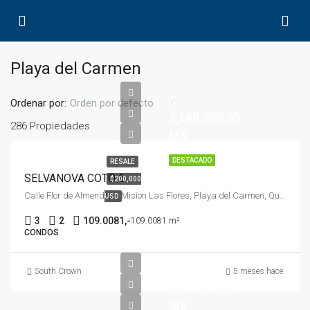
Playa del Carmen
$
Ordenar por:
Orden por defecto
3,180,000.00
286 Propiedades
MX
DESTACADO
RESALE
SELVANOVA COTO 6
$200,000
Calle Flor de Almendros, Mision Las Flores, Playa del Carmen, Quintana Roo, 77723, México
USD
3
2
109.0081,-
109.0081 m²
CONDOS
$
South Crown
5 meses hace
3,100,000.00
MX