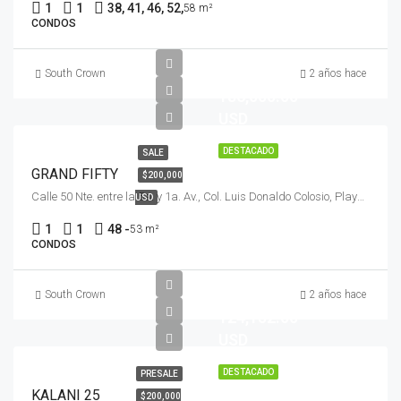
1
1
38, 41, 46, 52,
58 m²
CONDOS
$
South Crown
2 años hace
186,000.00
USD
DESTACADO
SALE
GRAND FIFTY
$200,000
Calle 50 Nte. entre la 5a. y 1a. Av., Col. Luis Donaldo Colosio, Playa del Carmen, Q.R., Mex.
USD
1
1
48 -
53 m²
CONDOS
$
South Crown
2 años hace
124,152.00
USD
DESTACADO
PRESALE
KALANI 25
$200,000