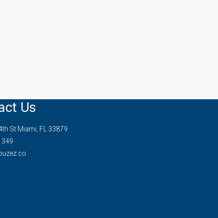
act Us
th St Miami, FL 33879
1349
ouzez.co