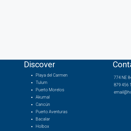
Discover
Cont
Playa del Carmen
774 NE 84
Tulum
879 456 
Puerto Morelos
email@h
Akumal
Cancún
Puerto Aventuras
Bacalar
Holbox