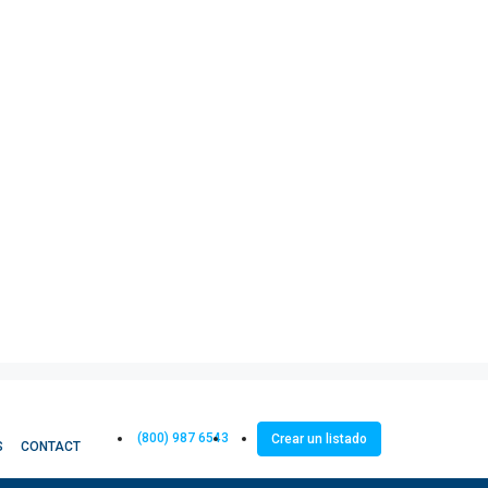
(800) 987 6543
Crear un listado
S
CONTACT