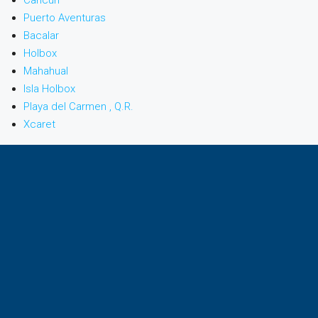
Cancún
Puerto Aventuras
Bacalar
Holbox
Mahahual
Isla Holbox
Playa del Carmen , Q.R.
Xcaret