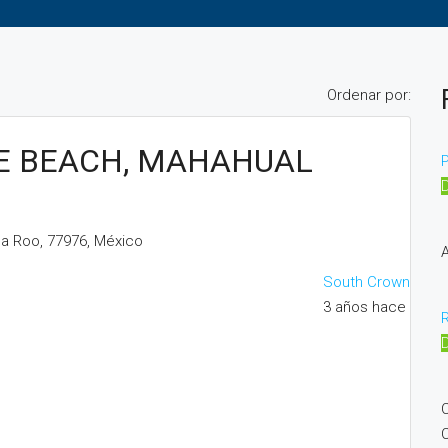
Ordenar por:
E BEACH, MAHAHUAL
P
na Roo, 77976, México
A
South Crown
3 años hace
C
C