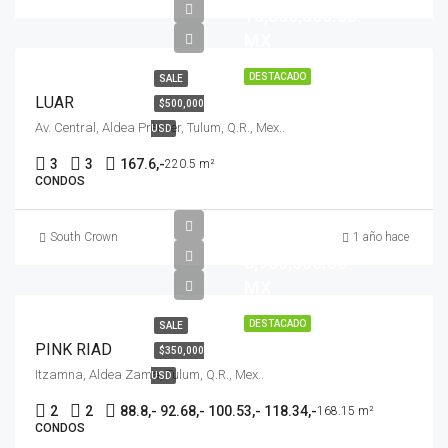
10,800,000.00
MX
DESTACADO
SALE
LUAR
$500,000
Av. Central, Aldea Premier, Tulum, Q.R., Mex..
USD
3
3
167.6,-
220.5 m²
CONDOS
$
South Crown
1 año hace
6,980,000.00
MX
DESTACADO
SALE
PINK RIAD
$350,000
Itzamna, Aldea Zama, Tulum, Q.R., Mex..
USD
2
2
88.8,- 92.68,- 100.53,- 118.34,-
168.15 m²
CONDOS