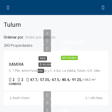
Tulum
$
Ordenar por:
Orden por defecto
132,000.00
240 Propiedades
USD
DESTACADO
SALE
XAMIRA
$100,000
C. 7 Pte., entre Fundadores y C. 4 Sur, La Veleta, Tulum, Q.R., Mex..
USD
2
2
47.7,- 57.35,- 67.5,- 80.4,- 91.25,-
106.2 m²
CONDOS
$
South Crown
1 año hace
212,816.29
USD