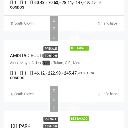
1
1
60.43,- 70.53,- 78.11,- 147,-
192.19 m²
CONDOS
$
South Crown
1 año hace
158,079.00
USD
DESTACADO
PRESALE
AMISTAD BOUTIQUES
$200,000
Aldea Maya, Aldea Zama, Tulum, Q.R., Mex..
USD
1
1
46.12,- 222.98,- 245.47,-
309.91 m²
CONDOS
$
South Crown
1 año hace
305,075.00
USD
DESTACADO
PRESALE
101 PARK
$350,000