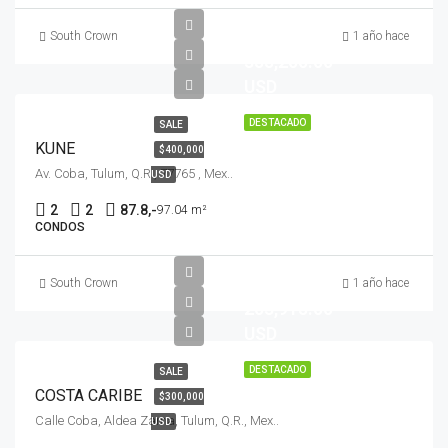
$
South Crown
1 año hace
355,200.00
USD
DESTACADO
SALE
KUNE
$400,000
Av. Coba, Tulum, Q.R., 77765 , Mex..
USD
2
2
87.8,-
97.04 m²
CONDOS
$
South Crown
1 año hace
203,915.00
USD
DESTACADO
SALE
COSTA CARIBE
$300,000
Calle Coba, Aldea Zama, Tulum, Q.R., Mex..
USD