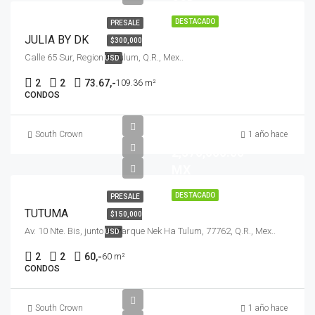
DESTACADO
PRESALE
JULIA BY DK
$300,000
Calle 65 Sur, Region 8, Tulum, Q.R., Mex..
USD
2
2
73.67,-
109.36 m²
CONDOS
$
South Crown
1 año hace
2,370,000.00
MX
DESTACADO
PRESALE
TUTUMA
$150,000
Av. 10 Nte. Bis, junto al Parque Nek Ha Tulum, 77762, Q.R., Mex..
USD
2
2
60,-
60 m²
CONDOS
$
South Crown
1 año hace