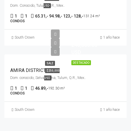
Dom. Conocido, Tulum, Q.R., Mex..
USD
1
1
65.31,- 94.98,- 123,- 128,-
131.24 m²
CONDOS
$
South Crown
1 año hace
240,855.00
USD
DESTACADO
SALE
AMIRA DISTRICT
$250,000
Dom. conocido, Selva Zama, Tulum, Q.R., Mex..
USD
1
1
46.89,-
192.30 m²
CONDOS
South Crown
1 año hace